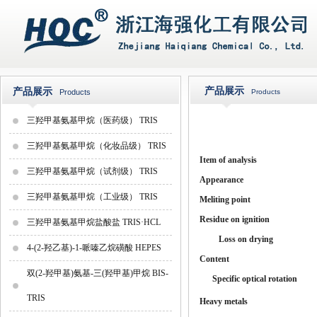
产品展示
产品展示
Products
Products
三羟甲基氨基甲烷（医药级） TRIS
三羟甲基氨基甲烷（化妆品级） TRIS
Item
o
f a
n
aly
s
i
s
三羟甲基氨基甲烷（试剂级） TRIS
A
ppe
a
ran
ce
三羟甲基氨基甲烷（工业级） TRIS
Meliting point
Residue on ignition
三羟甲基氨基甲烷盐酸盐 TRIS·HCL
Loss on drying
4-(2-羟乙基)-1-哌嗪乙烷磺酸 HEPES
Content
双(2-羟甲基)氨基-三(羟甲基)甲烷 BIS-
Specific optical rotation
TRIS
Heavy met
a
l
s