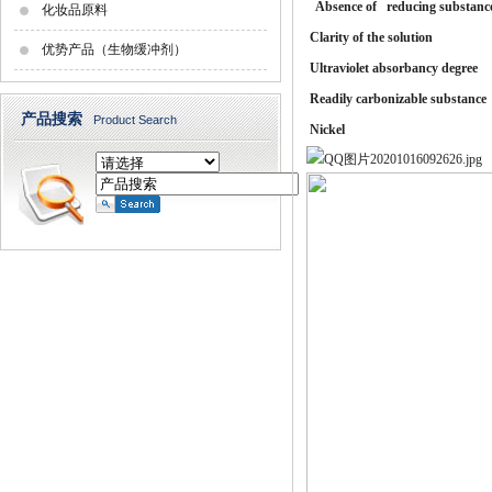
Absence of reducing substanc
化妆品原料
Clarity of the solution
优势产品（生物缓冲剂）
Ultraviolet absorbancy degree
Readily carbonizable substance
产品搜索
Product Search
Nickel